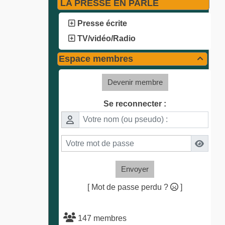
LA PRESSE EN PARLE
Presse écrite
TV/vidéo/Radio
Espace membres

Devenir membre
Se reconnecter :
Envoyer
[ Mot de passe perdu ?
]
147 membres