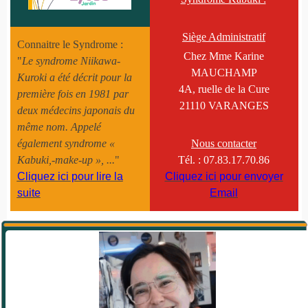
Siège Administratif
Connaitre le Syndrome :
Chez Mme Karine
"
Le syndrome Niikawa-
MAUCHAMP
Kuroki a été décrit pour la
4A, ruelle de la Cure
première fois en 1981 par
21110 VARANGES
deux médecins japonais du
même nom. Appelé
également syndrome «
Nous contacter
Kabuki,-make-up »,
...
"
Tél. :
07.83.17.70.86
Cliquez ici pour lire la
Cliquez ici pour envoyer
suite
Email