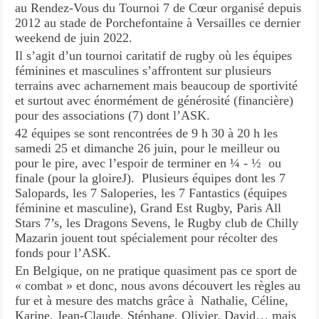
au Rendez-Vous du Tournoi 7 de Cœur organisé depuis
2012 au stade de Porchefontaine à Versailles ce dernier
weekend de juin 2022.
Il s’agit d’un tournoi caritatif de rugby où les équipes
féminines et masculines s’affrontent sur plusieurs
terrains avec acharnement mais beaucoup de sportivité
et surtout avec énormément de générosité (financière)
pour des associations (7) dont l’ASK.
42 équipes se sont rencontrées de 9 h 30 à 20 h les
samedi 25 et dimanche 26 juin, pour le meilleur ou
pour le pire, avec l’espoir de terminer en ¼ - ½ ou
finale (pour la gloireJ). Plusieurs équipes dont les 7
Salopards, les 7 Saloperies, les 7 Fantastics (équipes
féminine et masculine), Grand Est Rugby, Paris All
Stars 7’s, les Dragons Sevens, le Rugby club de Chilly
Mazarin jouent tout spécialement pour récolter des
fonds pour l’ASK.
En Belgique, on ne pratique quasiment pas ce sport de
« combat » et donc, nous avons découvert les règles au
fur et à mesure des matchs grâce à Nathalie, Céline,
Karine, Jean-Claude, Stéphane, Olivier, David… mais