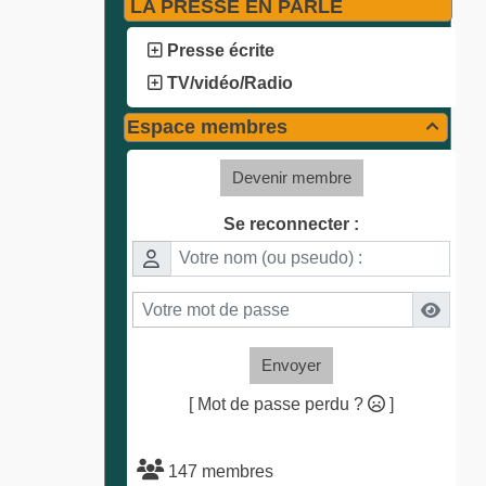
LA PRESSE EN PARLE
Presse écrite
TV/vidéo/Radio
Espace membres

Devenir membre
Se reconnecter :
Envoyer
[ Mot de passe perdu ?
]
147 membres