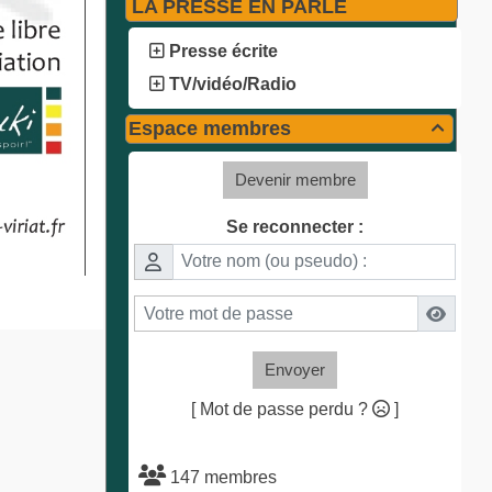
LA PRESSE EN PARLE
Presse écrite
TV/vidéo/Radio
Espace membres

Devenir membre
Se reconnecter :
Envoyer
[ Mot de passe perdu ?
]
147 membres