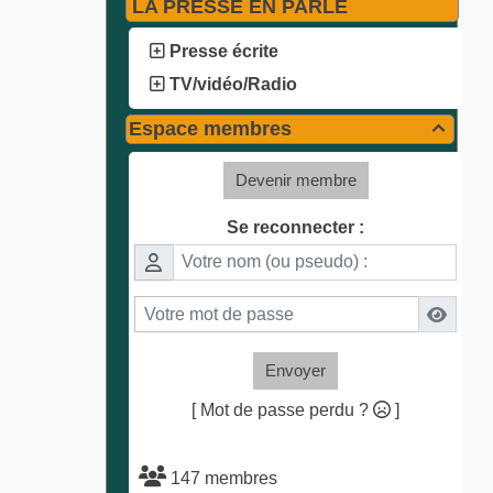
LA PRESSE EN PARLE
Presse écrite
TV/vidéo/Radio
Espace membres

Devenir membre
Se reconnecter :
Envoyer
[ Mot de passe perdu ?
]
147 membres