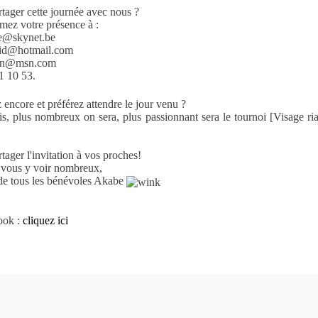
tager cette journée avec nous ?
mez votre présence à :
te@skynet.be
roid@hotmail.com
cin@msn.com
1 10 53.
 encore et préférez attendre le jour venu ?
is, plus nombreux on sera, plus passionnant sera le tournoi [Visage ri
tager l'invitation à vos proches!
 vous y voir nombreux,
 de tous les bénévoles Akabe
ook :
cliquez ici