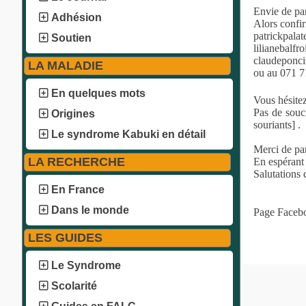
Envie de par
Adhésion
Alors confir
patrickpala
Soutien
lilianebalf
claudepon
LA MALADIE
ou au 071 7
En quelques mots
Vous hésitez
Pas de souc
Origines
souriants] .
Le syndrome Kabuki en détail
Merci de par
LA RECHERCHE
En espérant
Salutations
En France
Dans le monde
Page Faceb
LES GUIDES
Le Syndrome
Scolarité