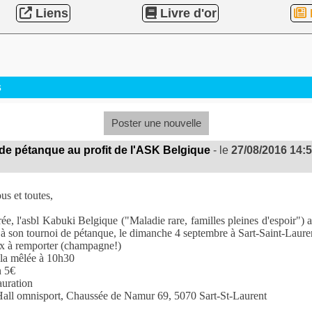
Liens
Livre d'or
s
Poster une nouvelle
e pétanque au profit de l'ASK Belgique
- le
27/08/2016 14:
us et toutes,
rée, l'asbl Kabuki Belgique ("Maladie rare, familles pleines d'espoir") a 
 à son tournoi de pétanque, le dimanche 4 septembre à Sart-Saint-Laure
ix à remporter (champagne!)
 la mêlée à 10h30
n 5€
auration
Hall omnisport, Chaussée de Namur 69, 5070 Sart-St-Laurent