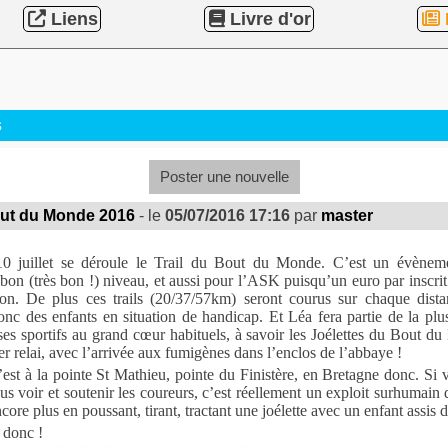
Liens
Livre d'or
s
Poster une nouvelle
out du Monde 2016
- le
05/07/2016 17:16
par
master
0 juillet se déroule le Trail du Bout du Monde. C’est un évèneme
bon (très bon !) niveau, et aussi pour l’ASK puisqu’un euro par inscrit
tion. De plus ces trails (20/37/57km) seront courus sur chaque dist
donc des enfants en situation de handicap. Et Léa fera partie de la plu
es sportifs au grand cœur habituels, à savoir les Joélettes du Bout du
ier relai, avec l’arrivée aux fumigènes dans l’enclos de l’abbaye !
’est à la pointe St Mathieu, pointe du Finistère, en Bretagne donc. Si 
us voir et soutenir les coureurs, c’est réellement un exploit surhumain d
ncore plus en poussant, tirant, tractant une joélette avec un enfant assis 
 donc !