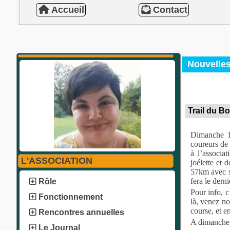
Accueil
Contact
Nouvelle
Trail du B
Dimanche 1
coureurs de 
à l’associa
L'ASSOCIATION
joélette et 
57km avec s
fera le dern
Rôle
Pour info, c
Fonctionnement
là, venez no
course, et e
Rencontres annuelles
A dimanche
Le Journal