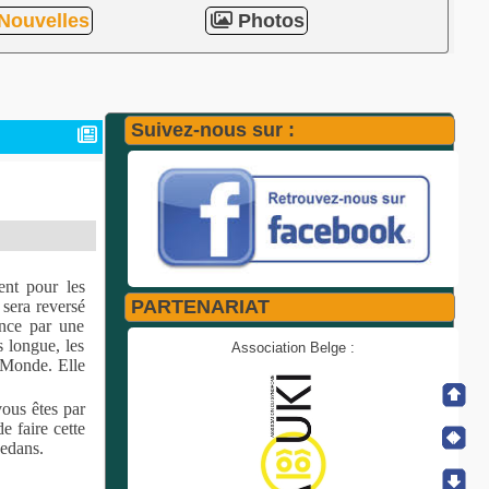
Nouvelles
Photos
Suivez-nous sur :
nt pour les
PARTENARIAT
 sera reversé
ance par une
s longue, les
Association Belge :
 Monde. Elle
vous êtes par
e faire cette
dedans.