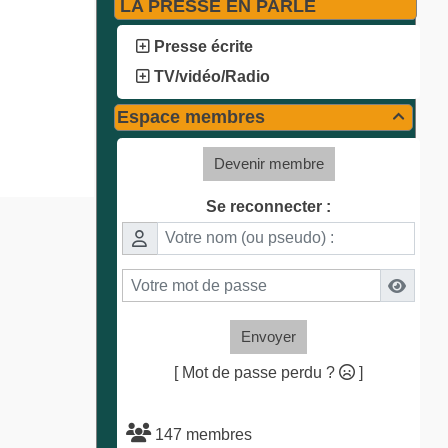
LA PRESSE EN PARLE
Presse écrite
TV/vidéo/Radio
Espace membres

Devenir membre
Se reconnecter :
Envoyer
[ Mot de passe perdu ?
]
147 membres