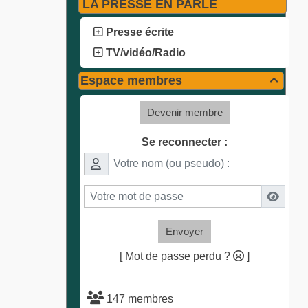
LA PRESSE EN PARLE
Presse écrite
TV/vidéo/Radio
Espace membres

Devenir membre
Se reconnecter :
Envoyer
[ Mot de passe perdu ?
]
147 membres