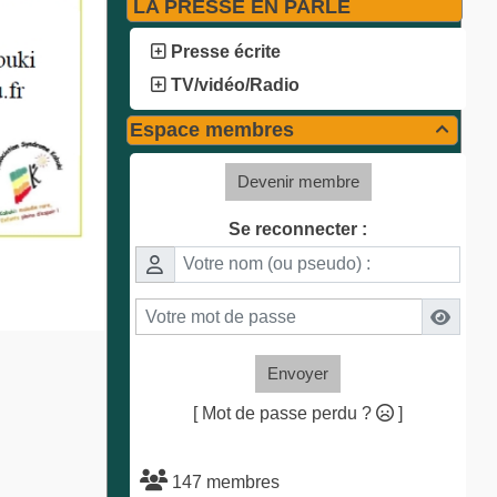
LA PRESSE EN PARLE
Presse écrite
TV/vidéo/Radio
Espace membres

Devenir membre
Se reconnecter :
Envoyer
[ Mot de passe perdu ?
]
147 membres