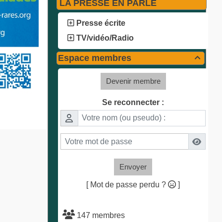
LA PRESSE EN PARLE
Presse écrite
TV/vidéo/Radio
Espace membres

Devenir membre
Se reconnecter :
Envoyer
[ Mot de passe perdu ?
]
147 membres