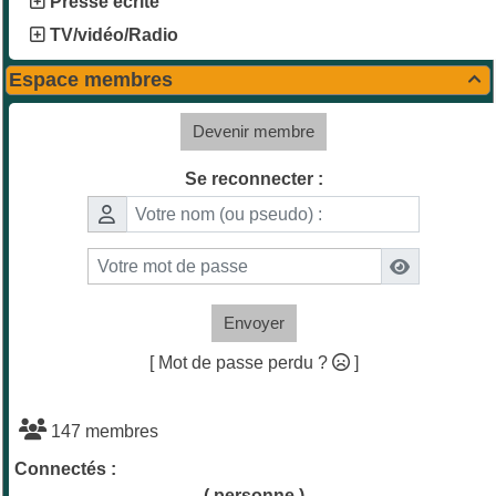
Presse écrite
TV/vidéo/Radio
Espace membres

Devenir membre
Se reconnecter :
Envoyer
[ Mot de passe perdu ?
]
147 membres
Connectés :
( personne )