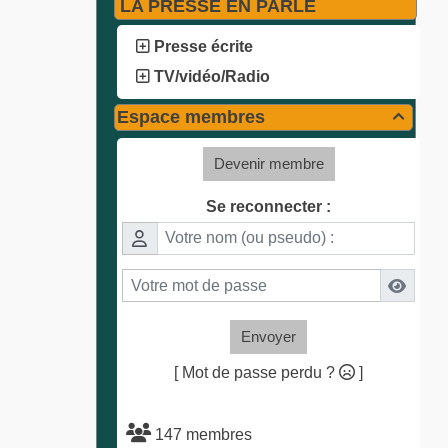
LA PRESSE EN PARLE
Presse écrite
TV/vidéo/Radio
Espace membres

Devenir membre
Se reconnecter :
Envoyer
[ Mot de passe perdu ?
]
147 membres