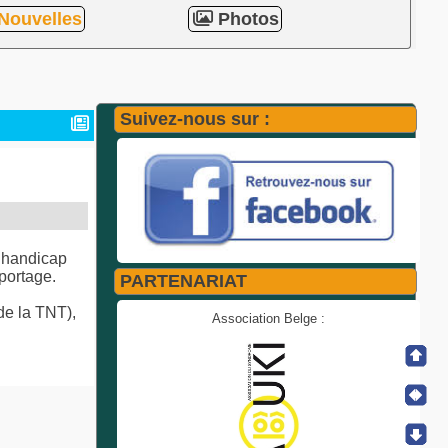
Nouvelles
Photos
Suivez-nous sur :
e handicap
eportage.
PARTENARIAT
de la TNT),
Association Belge :