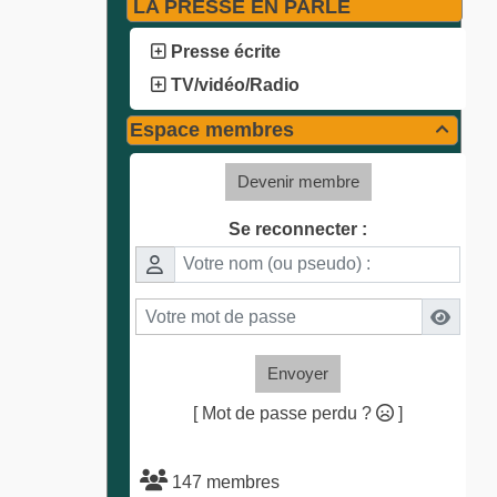
LA PRESSE EN PARLE
Presse écrite
TV/vidéo/Radio
Espace membres

Devenir membre
Se reconnecter :
Envoyer
[ Mot de passe perdu ?
]
147 membres