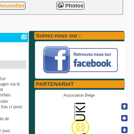
Nouvelles
Photos
Suivez-nous sur :
 1er
PARTENARIAT
ages via le
st
relais.
Association Belge :
veler
 fois ci pour
in de
 jour.