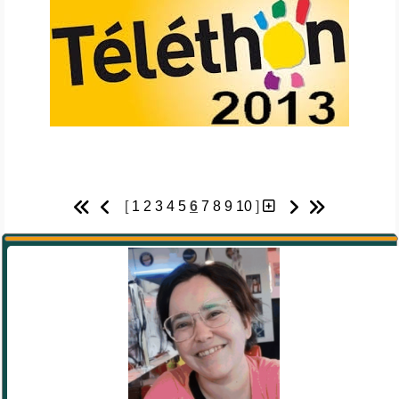
[
1
2
3
4
5
6
7
8
9
10
]