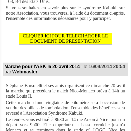
103, Bd des Etats-Unis.
Si vous souhaitez en savoir plus sur le syndrome Kabuki, sur
notre Association, vous trouverez, à l'aide du document ci-après,
l'ensemble des informations nécessaires pour y participer.
CLIQUER ICI POUR TELECHARGER LE
DOCUMENT DE PRESENTATION
Marche pour l'ASK le 20 avril 2014
- le
16/04/2014 20:54
par
Webmaster
Stéphane Barsotelli et ses amis organisent ce dimanche 20 avril
la marche qui précèdera le match Nice-Monaco prévu à 14h au
stade Louis II.
Cette marche d'une vingtaine de kilomètre sera l'occasion de
vendre des billets de tombola dont l'ensemble des bénéfices sera
reversé à l'Association Syndrome Kabuki.
Le rendez-vous est fixé à 8h30 au 14 rue Arson à Nice pour un
départ vers 9h00. Elle empreintra la basse corniche jusqu'à
Monaco et se terminera dans le stade où l'OGC Nice les