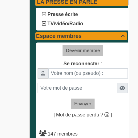
LA PRESSE EN PARLE
Presse écrite
TV/vidéo/Radio
Espace membres

Devenir membre
Se reconnecter :
Envoyer
[ Mot de passe perdu ?
]
147 membres