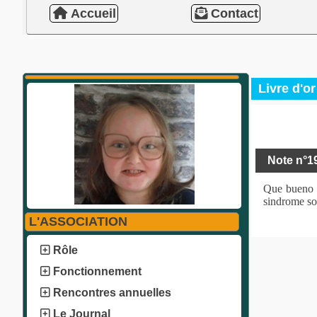
Accueil
Contact
Livre d'or
Note n°1
Que bueno p
sindrome so
L'ASSOCIATION
Rôle
Fonctionnement
Rencontres annuelles
Le Journal