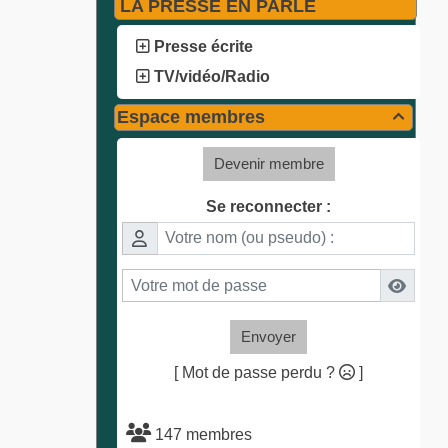
LA PRESSE EN PARLE
Presse écrite
TV/vidéo/Radio
Espace membres

Devenir membre
Se reconnecter :
Envoyer
[ Mot de passe perdu ?
]
147 membres