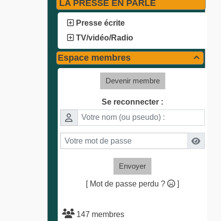
LA PRESSE EN PARLE
Presse écrite
TV/vidéo/Radio
Espace membres

Devenir membre
Se reconnecter :
Envoyer
[ Mot de passe perdu ?
]
147 membres