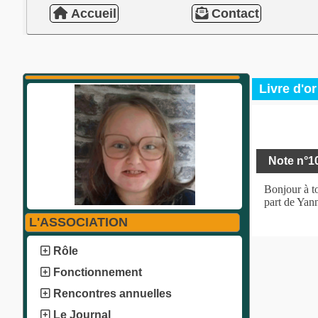
Accueil
Contact
Livre d'or
Note n°1
Bonjour à to
part de Yann
L'ASSOCIATION
Rôle
Fonctionnement
Rencontres annuelles
Le Journal