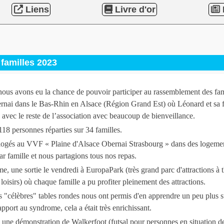
Liens
Livre d'or
familles 2023
nous avons eu la chance de pouvoir participer au rassemblement des fam
ernai dans le Bas-Rhin en Alsace (Région Grand Est) où Léonard et sa 
s avec le reste de l’association avec beaucoup de bienveillance.
18 personnes réparties sur 34 familles.
logés au VVF « Plaine d'Alsace Obernai Strasbourg » dans des logeme
ar famille et nous partagions tous nos repas.
, une sortie le vendredi à EuropaPark (très grand parc d'attractions à 
oisirs) où chaque famille a pu profiter pleinement des attractions.
s "célèbres" tables rondes nous ont permis d'en apprendre un peu plus s
pport au syndrome, cela a était très enrichissant.
, une démonstration de Walkerfoot (futsal pour personnes en situation d