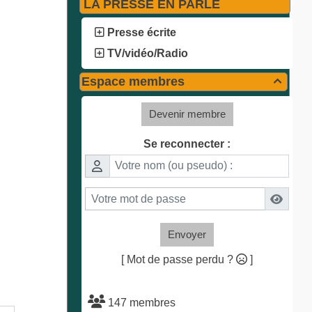
LA PRESSE EN PARLE
Presse écrite
TV/vidéo/Radio
Espace membres

Devenir membre
Se reconnecter :
Envoyer
[ Mot de passe perdu ?
]
147 membres