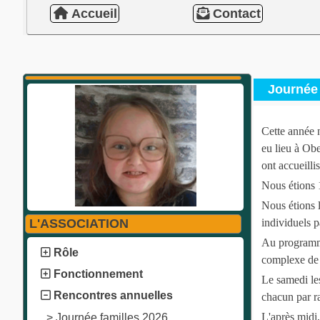
Accueil
Contact
Journée 
Cette année 
eu lieu à Ob
ont accueilli
Nous étions 1
Nous étions 
L'ASSOCIATION
individuels p
Au programme
Rôle
complexe de l
Fonctionnement
Le samedi le
Rencontres annuelles
chacun par ra
L'après midi
>
Journée familles 2026