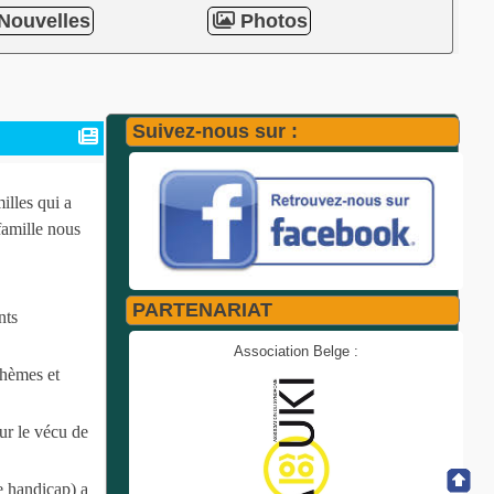
Nouvelles
Photos
Suivez-nous sur :
illes qui a
famille nous
PARTENARIAT
nts
Association Belge :
thèmes et
ur le vécu de
e handicap) a