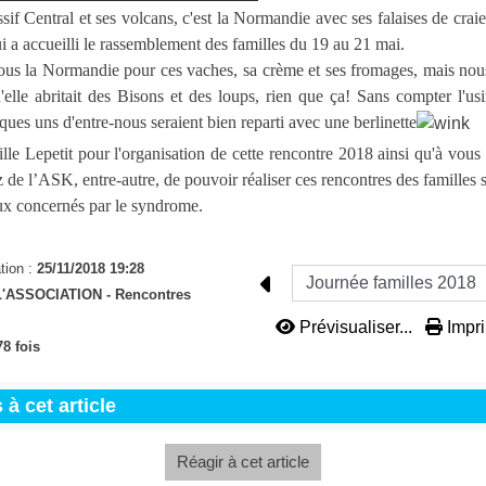
if Central et ses volcans, c'est la Normandie avec ses falaises de cra
 a accueilli le rassemblement des familles du 19 au 21 mai.
ous la Normandie pour ces vaches, sa crème et ses fromages, mais nou
'elle abritait des Bisons et des loups, rien que ça! Sans compter l'us
ues uns d'entre-nous seraient bien reparti avec une berlinette
lle Lepetit pour l'organisation de cette rencontre 2018 ainsi qu'à vous
 de l’ASK, entre-autre, de pouvoir réaliser ces rencontres des familles 
ux concernés par le syndrome.
tion :
25/11/2018 19:28
L'ASSOCIATION -
Rencontres
Prévisualiser...
Impri
8 fois
à cet article
Réagir à cet article