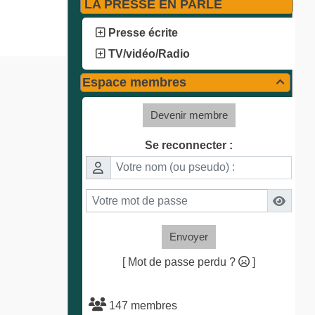
LA PRESSE EN PARLE
Presse écrite
TV/vidéo/Radio
Espace membres

Devenir membre
Se reconnecter :
Envoyer
[ Mot de passe perdu ?
]
147 membres