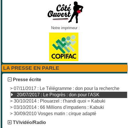
Notre imprimeur :
LA PRESSE EN PARLE
Presse écrite
>
07/11/2017 : Le Télégramme : don pour la recherche
20/07/2017 : Le Progrès : don pour l'ASK
>
30/10/2014 : Plouarzel : t'handi quoi = Kabuki
>
03/10/2014 : 66 Millions d'impatiens : Kabuki
>
30/09/2010 Vosges matin : cirque adapté
TV/vidéo/Radio