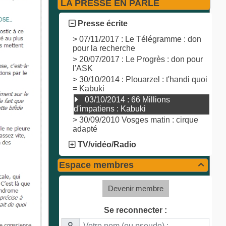
LA PRESSE EN PARLE
Presse écrite
>
07/11/2017 : Le Télégramme : don
pour la recherche
>
20/07/2017 : Le Progrès : don pour
l'ASK
>
30/10/2014 : Plouarzel : t'handi quoi
= Kabuki
03/10/2014 : 66 Millions
d'impatiens : Kabuki
>
30/09/2010 Vosges matin : cirque
adapté
TV/vidéo/Radio
Espace membres

Devenir membre
Se reconnecter :