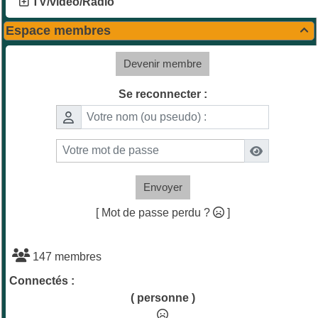
TV/vidéo/Radio
Espace membres

Devenir membre
Se reconnecter :
Envoyer
[ Mot de passe perdu ?
]
147 membres
Connectés :
( personne )