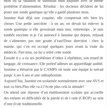
mois où sa situation se stabilisait mais toujours avec se même
problème d’alimentation. Résultat : les docteurs décident de lui
poser une sonde gastrique qu’elle a gardé plusieurs mois.
Jasmine était déjà une coquine, elle comprenait très bien les
choses Une petite anecdote : à un an, on devait lui enlever la
sonde gastrique si elle grossissait mais moi, entretemps , je suis
tombée enceinte et je l’ai annoncé à Jasmine qui depuis, refusait
de s’alimenter, pas une goutte d’eau!Donc direction : chez la
mamie, qui s’en est occupé quelques jours avant la visite du
médecin. Pari tenu, on lui a retiré cette sonde
Ensuite il y a eu ses problèmes d’otites à répétition, son retard de
langage, de croissance. Elle ported’ailleurs un appareillage auditif.
Jasmine a étésuivie par le CAMPS où toute une équipe la suivait
jusqu’ à ses 6 ans et une orthophoniste.
Aujourd’hui, Jasmine est scolarisée normalement avec une AVS et
tout va bien.Plus elle va à l’école plus cela la stimule!
On attend une réponse d’un établissement scolaire qui accueille
des enfants en difficultés de la parole et de l ouïe (CROP) au sein
d’une école traditionnelle.