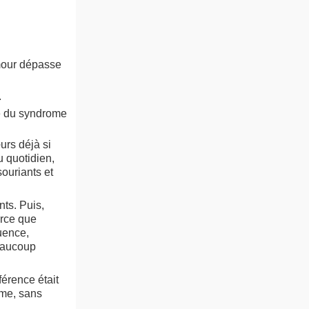
amour dépasse
.
e du syndrome
urs déjà si
 quotidien,
souriants et
nts. Puis,
arce que
uence,
eaucoup
érence était
ême, sans