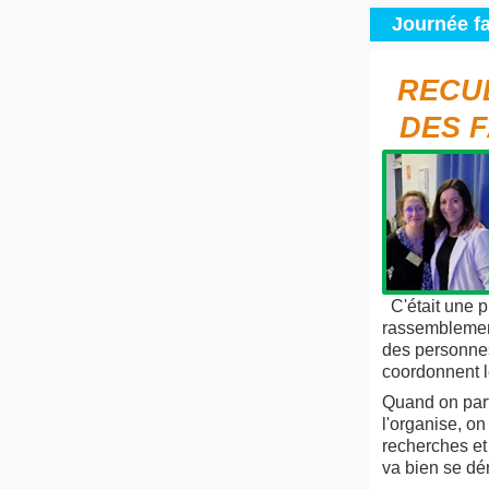
Journée fa
RECU
DES F
C'était une p
rassemblements
des personnes
coordonnent le
Quand on part
l'organise, o
recherches et
va bien se dér