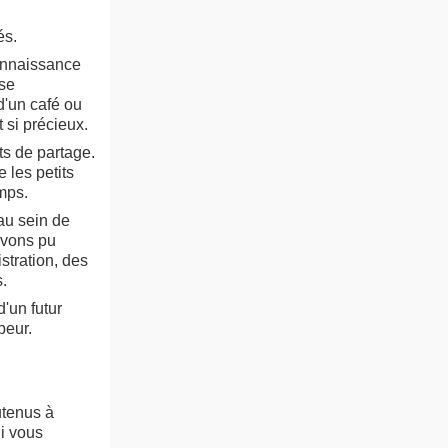
és.
connaissance
 se
d'un café ou
 si précieux.
s de partage.
e les petits
mps.
 au sein de
avons pu
stration, des
.
d'un futur
peur.
utenus à
i vous