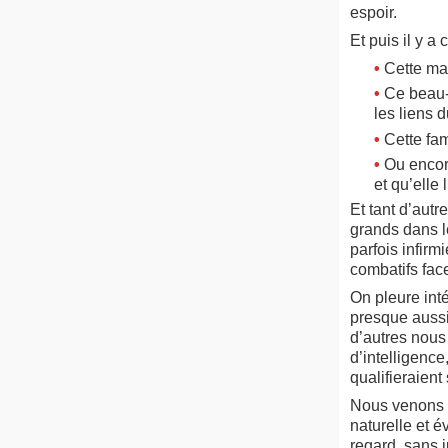
espoir.
Et puis il y 
•
Cette ma
•
Ce beau-
les liens 
•
Cette fam
•
Ou encor
et qu’elle
Et tant d’aut
grands dans l
parfois infirm
combatifs face
On pleure inté
presque aussit
d’autres nous
d’intelligenc
qualifieraien
Nous venons d
naturelle et 
regard, sans 