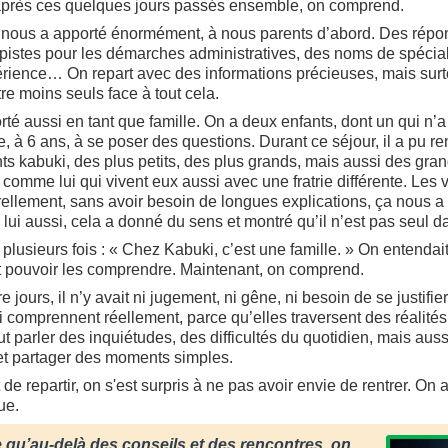
après ces quelques jours passés ensemble, on comprend.
nous a apporté énormément, à nous parents d’abord.
Des répo
 pistes pour les démarches administratives, des noms de spécial
érience… On repart avec des informations précieuses, mais surt
re moins seuls face à tout cela.
rté aussi en tant que famille.
On a deux enfants, dont un qui n’a
 à 6 ans, à se poser des questions. Durant ce séjour, il a pu re
ts kabuki, des plus petits, des plus grands, mais aussi des grand
 comme lui qui vivent eux aussi avec une fratrie différente. Les 
rellement, sans avoir besoin de longues explications, ça nous 
lui aussi, cela a donné du sens et montré qu’il n’est pas seul dan
 plusieurs fois : « Chez Kabuki, c’est une famille. »
On entendai
 pouvoir les comprendre. Maintenant, on comprend.
 jours, il n’y avait ni jugement, ni gêne, ni besoin de se justifie
 comprennent réellement, parce qu’elles traversent des réalité
t parler des inquiétudes, des difficultés du quotidien, mais aussi
t partager des moments simples.
e repartir, on s'est surpris à ne pas avoir envie de rentrer. On 
ue.
 qu’au-delà des conseils et des rencontres, on