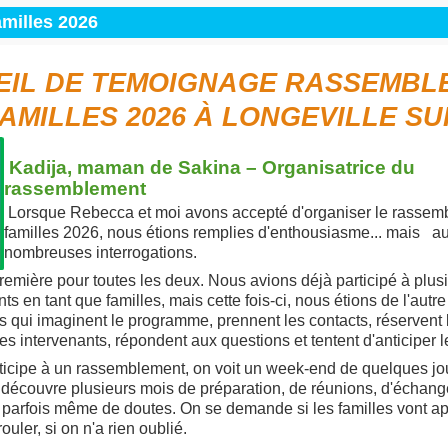
milles 2026
EIL DE TEMOIGNAGE RASSEMBL
AMILLES 2026 À LONGEVILLE S
Kadija, maman de Sakina – Organisatrice du
rassemblement
Lorsque Rebecca et moi avons accepté d'organiser le rassem
familles 2026, nous étions remplies d'enthousiasme... mais au
nombreuses interrogations.
remière pour toutes les deux. Nous avions déjà participé à plus
 en tant que familles, mais cette fois-ci, nous étions de l'autre
 qui imaginent le programme, prennent les contacts, réservent le
s intervenants, répondent aux questions et tentent d'anticiper 
icipe à un rassemblement, on voit un week-end de quelques jo
n découvre plusieurs mois de préparation, de réunions, d'échang
 parfois même de doutes. On se demande si les familles vont appr
ouler, si on n'a rien oublié.