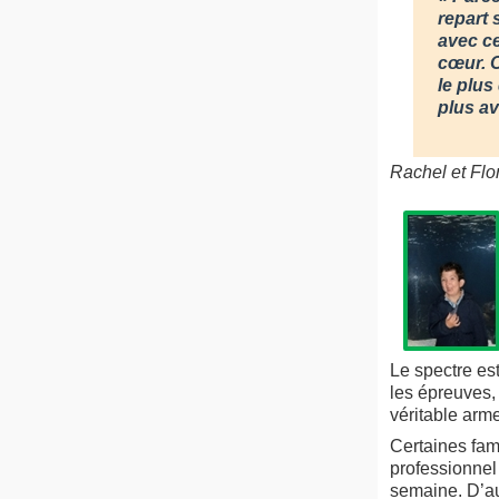
repart 
avec ce
cœur. O
le plus
plus av
Rachel et Flor
Le spectre est
les épreuves, 
véritable arm
Certaines fa
professionnel 
semaine. D’au