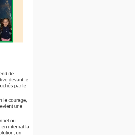
e
end de
ive devant le
uchés par le
n le courage,
devient une
nnel ou
 en internat la
lution, un