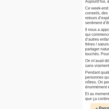
Aujourd’hui, 
Ce week-end 
conseils, des
retours d’exp
sentiment d’êt
Il nous a appo
qui commence,
d’autres enfan
frères / sœurs
partager natu
touchés. Pour 
On m’avait dit
sans vraiment
Pendant quatre
personnes qui
nôtres. On peu
énormément e
Et au moment d
que ça contin
« Parce