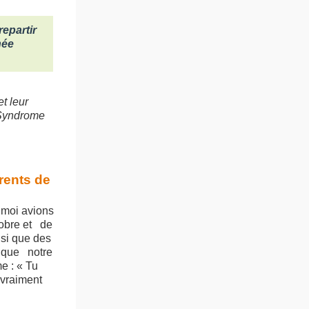
repartir
née
t leur
n Syndrome
rents de
 moi avions
tobre et de
nsi que des
e que notre
e : « Tu
 vraiment