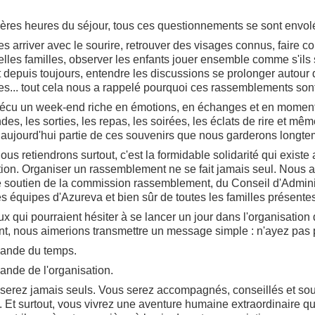
ères heures du séjour, tous ces questionnements se sont envol
les arriver avec le sourire, retrouver des visages connus, faire 
lles familles, observer les enfants jouer ensemble comme s'ils
 depuis toujours, entendre les discussions se prolonger autour 
ées... tout cela nous a rappelé pourquoi ces rassemblements sont
écu un week-end riche en émotions, en échanges et en moment
des, les sorties, les repas, les soirées, les éclats de rire et mêm
 aujourd'hui partie de ces souvenirs que nous garderons longte
us retiendrons surtout, c'est la formidable solidarité qui existe
tion. Organiser un rassemblement ne se fait jamais seul. Nous 
e soutien de la commission rassemblement, du Conseil d'Admini
s équipes d'Azureva et bien sûr de toutes les familles présentes
ux qui pourraient hésiter à se lancer un jour dans l'organisation 
, nous aimerions transmettre un message simple : n'ayez pas 
mande du temps.
ande de l'organisation.
serez jamais seuls. Vous serez accompagnés, conseillés et so
 Et surtout, vous vivrez une aventure humaine extraordinaire qu