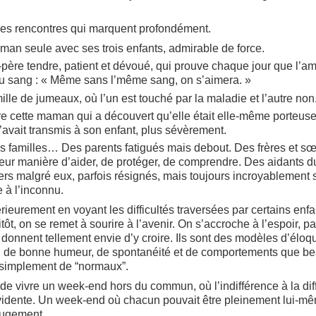
a ces rencontres qui marquent profondément.
man seule avec ses trois enfants, admirable de force.
père tendre, patient et dévoué, qui prouve chaque jour que l’
du sang : « Même sans l’même sang, on s’aimera. »
ille de jumeaux, où l’un est touché par la maladie et l’autre non
e cette maman qui a découvert qu’elle était elle-même porteus
 l’avait transmis à son enfant, plus sévèrement.
res familles… Des parents fatigués mais debout. Des frères et sœ
eur manière d’aider, de protéger, de comprendre. Des aidants du
iers malgré eux, parfois résignés, mais toujours incroyablement 
 à l’inconnu.
rieurement en voyant les difficultés traversées par certains enfa
ôt, on se remet à sourire à l’avenir. On s’accroche à l’espoir, p
 donnent tellement envie d’y croire. Ils sont des modèles d’éloq
e, de bonne humeur, de spontanéité et de comportements que b
t simplement de “normaux”.
e vivre un week-end hors du commun, où l’indifférence à la diff
évidente. Un week-end où chacun pouvait être pleinement lui-m
jugement.