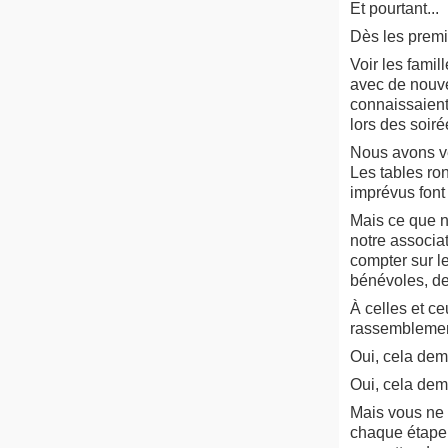
Et pourtant...
Dès les premi
Voir les famil
avec de nouve
connaissaient
lors des soir
Nous avons v
Les tables ron
imprévus font
Mais ce que no
notre associa
compter sur l
bénévoles, de
À celles et ce
rassemblement
Oui, cela de
Oui, cela dem
Mais vous ne 
chaque étape.