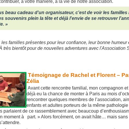
ontribuer, à votre manière, à la vie de notre association.
us beau cadeau d'un organisateur, c'est de voir les familles 
s souvenirs plein la tête et déjà l'envie de se retrouver l'an
e. »
 les familles présentes pour leur confiance, leur bonne humeur e
. À très bientôt pour de nouvelles adventures avec l'Associatio
Témoignage de Rachel et Florent – Pa
Zélia
Avant cette rencontre familial, mon compagnon et
déjà eu la chance de monter à Paris au mois d’oc
rencontrer quelques membres de l’association, ai
enfants et adultes porteurs de la même pathologi
ous parlaient de ce rassemblement avec beaucoup d’enthousiasm
 un moment à part. »
Alors forcément, on avait hâte… mais sans
s’attendre.