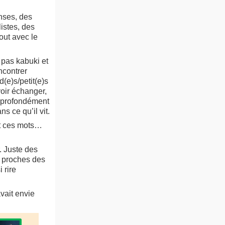
nses, des
istes, des
out avec le
 pas kabuki et
ncontrer
(e)s/petit(e)s
voir échanger,
a profondément
s ce qu’il vit.
t ces mots…
r. Juste des
s proches des
 rire
avait envie