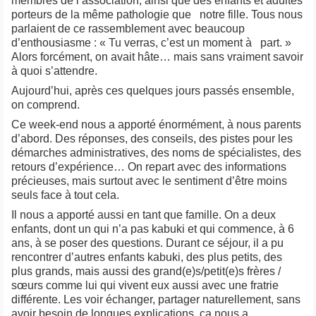
membres de l’association, ainsi que des enfants et adultes
porteurs de la même pathologie que notre fille. Tous nous
parlaient de ce rassemblement avec beaucoup
d’enthousiasme : « Tu verras, c’est un moment à part. »
Alors forcément, on avait hâte… mais sans vraiment savoir
à quoi s’attendre.
Aujourd’hui, après ces quelques jours passés ensemble,
on comprend.
Ce week-end nous a apporté énormément, à nous parents
d’abord.
Des réponses, des conseils, des pistes pour les
démarches administratives, des noms de spécialistes, des
retours d’expérience… On repart avec des informations
précieuses, mais surtout avec le sentiment d’être moins
seuls face à tout cela.
Il nous a apporté aussi en tant que famille.
On a deux
enfants, dont un qui n’a pas kabuki et qui commence, à 6
ans, à se poser des questions. Durant ce séjour, il a pu
rencontrer d’autres enfants kabuki, des plus petits, des
plus grands, mais aussi des grand(e)s/petit(e)s frères /
sœurs comme lui qui vivent eux aussi avec une fratrie
différente. Les voir échanger, partager naturellement, sans
avoir besoin de longues explications, ça nous a