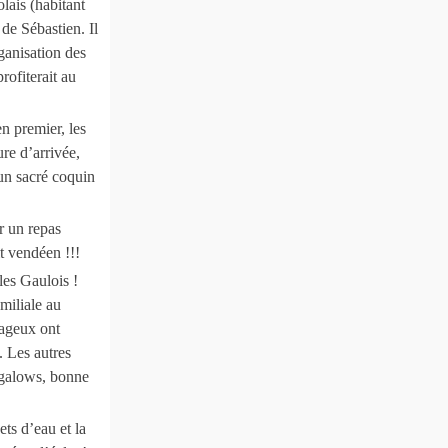
lais (habitant
de Sébastien. Il
ganisation des
rofiterait au
en premier, les
re d’arrivée,
un sacré coquin
r un repas
t vendéen !!!
les Gaulois !
miliale au
rageux ont
. Les autres
ngalows, bonne
ts d’eau et la