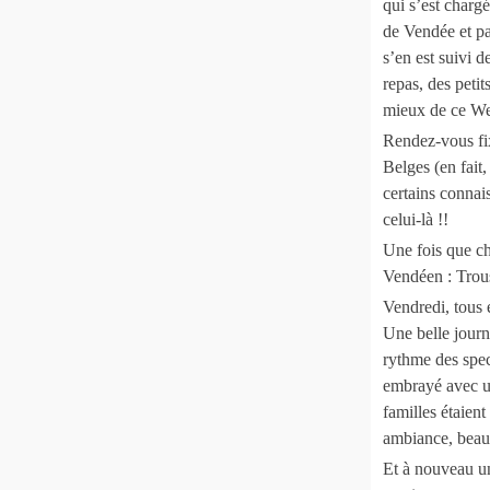
qui s’est chargé
de Vendée et pa
s’en est suivi 
repas, des petit
mieux de ce Wee
Rendez-vous fixé
Belges (en fait
certains connai
celui-là !!
Une fois que ch
Vendéen : Trous
Vendredi, tous é
Une belle journ
rythme des spec
embrayé avec un
familles étaien
ambiance, beauc
Et à nouveau un