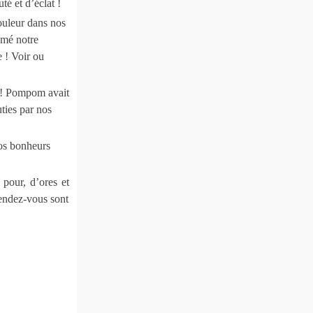
té et d’éclat !
douleur dans nos
hmé notre
 ! Voir ou
 !! Pompom avait
ties par nos
nos bonheurs
pour, d’ores et
rendez-vous sont