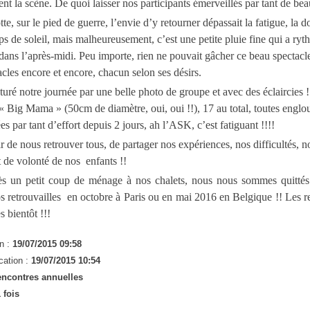
t la scène. De quoi laisser nos participants émerveillés par tant de beau
te, sur le pied de guerre, l’envie d’y retourner dépassait la fatigue, la 
ps de soleil, mais malheureusement, c’est une petite pluie fine qui a ryt
dans l’après-midi. Peu importe, rien ne pouvait gâcher ce beau spectacle
acles encore et encore, chacun selon ses désirs.
uré notre journée par une belle photo de groupe et avec des éclaircies
 « Big Mama » (50cm de diamètre, oui, oui !!), 17 au total, toutes englou
 par tant d’effort depuis 2 jours, ah l’ASK, c’est fatiguant !!!!
ir de nous retrouver tous, de partager nos expériences, nos difficultés, 
t de volonté de nos enfants !!
s un petit coup de ménage à nos chalets, nous nous sommes quittés 
os retrouvailles en octobre à Paris ou en mai 2016 en Belgique !! Les 
ès bientôt !!!
n :
19/07/2015 09:58
cation :
19/07/2015 10:54
ncontres annuelles
 fois