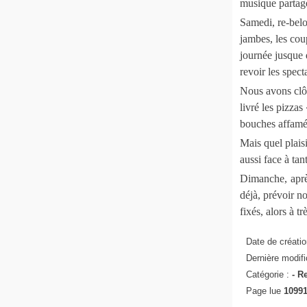
musique partagen
Samedi, re-belot
jambes, les cou
journée jusque 
revoir les spect
Nous avons clôt
livré les pizzas
bouches affamées
Mais quel plais
aussi face à tan
Dimanche, aprè
déjà, prévoir n
fixés, alors à tr
Date de créatio
Dernière modifi
Catégorie :
-
Re
Page lue
10991