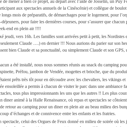
e de mener à bien ce projet, au départ avec l’aide de Josselin, un Puy Fo
rticipant aux spectacles annuels de la Cinéscénie) et collègue de boulot 
de longs mois de préparatifs, de démarchages pour le logement, pour l’or
s-déjeuners, pour faire les dernières courses, pour s’assurer que chacun p
k-end en plein air !!!!
 jeudi, vers 16h. Les familles sont arrivées petit à petit, les Nordistes 
, seulement Claude ….) en dernier !!! Nous aurions du parier sur son heu
ssent bien Claude et sa ponctualité, ou simplement Claude et son GPS, 
acun a été installé, nous nous sommes réunis au snack du camping pou
pinette, Préfou, jambon de Vendée, mogettes et brioche, que du produi
taient prêts très tôt pour en découdre avec les chevaliers, les vikings et 
ée ensoleillée a permis à chacun de visiter le parc dans une ambiance fa
tacles, tous plus impressionnants les uns que les autres !! Les plus cou
 diner animé à la Halle Renaissance, où repas et spectacles se côtoient
t de retour au camping pour un diner en plein air au beau milieu des bu
oup d’échanges et de connivence entre les enfants et les fratries.
 spectacle, celui des Orgues de Feux donné en milieu de soirée où les je