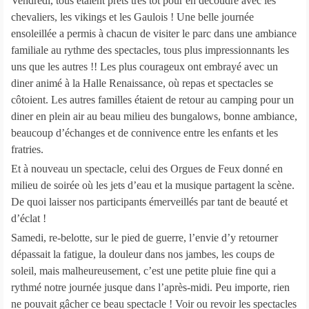
Vendredi, tous étaient prêts très tôt pour en découdre avec les
chevaliers, les vikings et les Gaulois ! Une belle journée
ensoleillée a permis à chacun de visiter le parc dans une ambiance
familiale au rythme des spectacles, tous plus impressionnants les
uns que les autres !! Les plus courageux ont embrayé avec un
diner animé à la Halle Renaissance, où repas et spectacles se
côtoient. Les autres familles étaient de retour au camping pour un
diner en plein air au beau milieu des bungalows, bonne ambiance,
beaucoup d’échanges et de connivence entre les enfants et les
fratries.
Et à nouveau un spectacle, celui des Orgues de Feux donné en
milieu de soirée où les jets d’eau et la musique partagent la scène.
De quoi laisser nos participants émerveillés par tant de beauté et
d’éclat !
Samedi, re-belotte, sur le pied de guerre, l’envie d’y retourner
dépassait la fatigue, la douleur dans nos jambes, les coups de
soleil, mais malheureusement, c’est une petite pluie fine qui a
rythmé notre journée jusque dans l’après-midi. Peu importe, rien
ne pouvait gâcher ce beau spectacle ! Voir ou revoir les spectacles