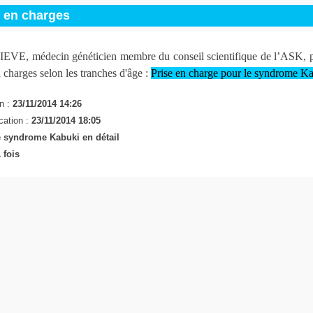
s en charges
E, médecin généticien membre du conseil scientifique de l’ASK, pr
n charges selon les tranches d'âge :
Prise en charge pour le syndrome K
n :
23/11/2014 14:26
cation :
23/11/2014 18:05
 syndrome Kabuki en détail
 fois