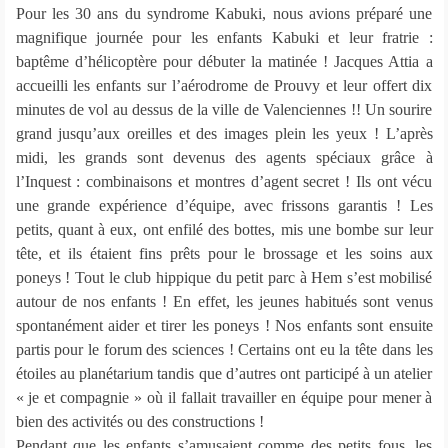
Pour les 30 ans du syndrome Kabuki, nous avions préparé une
magnifique journée pour les enfants Kabuki et leur fratrie :
baptême d’hélicoptère pour débuter la matinée ! Jacques Attia a
accueilli les enfants sur l’aérodrome de Prouvy et leur offert dix
minutes de vol au dessus de la ville de Valenciennes !! Un sourire
grand jusqu’aux oreilles et des images plein les yeux ! L’après
midi, les grands sont devenus des agents spéciaux grâce à
l’Inquest : combinaisons et montres d’agent secret ! Ils ont vécu
une grande expérience d’équipe, avec frissons garantis ! Les
petits, quant à eux, ont enfilé des bottes, mis une bombe sur leur
tête, et ils étaient fins prêts pour le brossage et les soins aux
poneys ! Tout le club hippique du petit parc à Hem s’est mobilisé
autour de nos enfants ! En effet, les jeunes habitués sont venus
spontanément aider et tirer les poneys ! Nos enfants sont ensuite
partis pour le forum des sciences ! Certains ont eu la tête dans les
étoiles au planétarium tandis que d’autres ont participé à un atelier
« je et compagnie » où il fallait travailler en équipe pour mener à
bien des activités ou des constructions !
Pendant que les enfants s’amusaient comme des petits fous, les