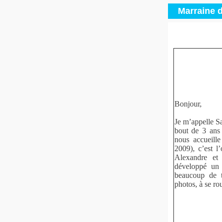
Marraine d
Bonjour,
Je m’appelle Sa
bout de 3 ans
nous accueill
2009), c’est l
Alexandre et
développé un l
beaucoup de t
photos, à se rou