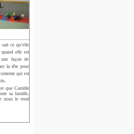
 sait ce qu’elle
e quand elle est
 une façon de
ner la tête pour
contente qui est
ois.
ire que Camille
oute sa famille,
le nous le rend