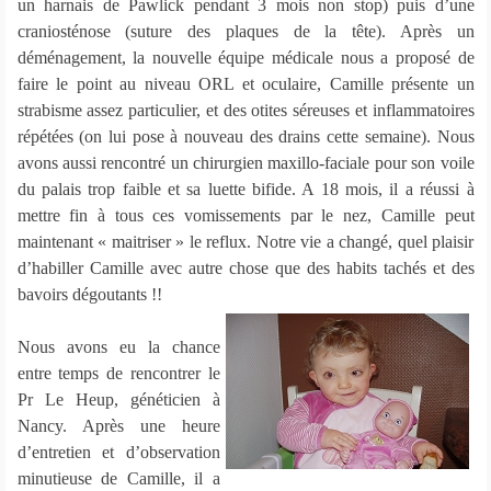
un harnais de Pawlick pendant 3 mois non stop) puis d’une
craniosténose (suture des plaques de la tête). Après un
déménagement, la nouvelle équipe médicale nous a proposé de
faire le point au niveau ORL et oculaire, Camille présente un
strabisme assez particulier, et des otites séreuses et inflammatoires
répétées (on lui pose à nouveau des drains cette semaine). Nous
avons aussi rencontré un chirurgien maxillo-faciale pour son voile
du palais trop faible et sa luette bifide. A 18 mois, il a réussi à
mettre fin à tous ces vomissements par le nez, Camille peut
maintenant « maitriser » le reflux. Notre vie a changé, quel plaisir
d’habiller Camille avec autre chose que des habits tachés et des
bavoirs dégoutants !!
Nous avons eu la chance
entre temps de rencontrer le
Pr Le Heup, généticien à
Nancy. Après une heure
d’entretien et d’observation
minutieuse de Camille, il a