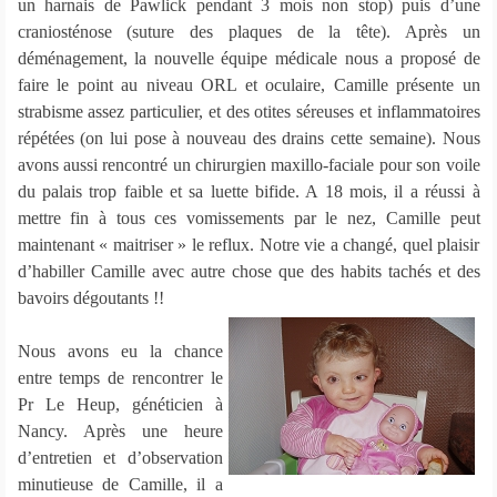
un harnais de Pawlick pendant 3 mois non stop) puis d’une
craniosténose (suture des plaques de la tête). Après un
déménagement, la nouvelle équipe médicale nous a proposé de
faire le point au niveau ORL et oculaire, Camille présente un
strabisme assez particulier, et des otites séreuses et inflammatoires
répétées (on lui pose à nouveau des drains cette semaine). Nous
avons aussi rencontré un chirurgien maxillo-faciale pour son voile
du palais trop faible et sa luette bifide. A 18 mois, il a réussi à
mettre fin à tous ces vomissements par le nez, Camille peut
maintenant « maitriser » le reflux. Notre vie a changé, quel plaisir
d’habiller Camille avec autre chose que des habits tachés et des
bavoirs dégoutants !!
Nous avons eu la chance
entre temps de rencontrer le
Pr Le Heup, généticien à
Nancy. Après une heure
d’entretien et d’observation
minutieuse de Camille, il a